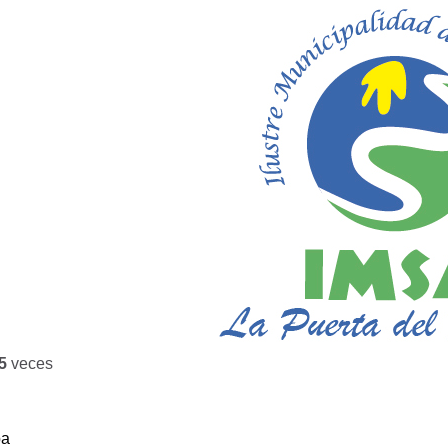
5
veces
ba