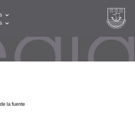
s
s
de la fuente