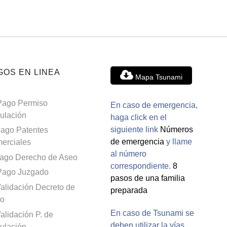
GOS EN LINEA
Mapa Tsunami
Pago Permiso
En caso de emergencia,
culación
haga click en el
siguiente link
Números
ago Patentes
de emergencia
y llame
erciales
al número
ago Derecho de Aseo
correspondiente.
8
Pago Juzgado
pasos de una familia
alidación Decreto de
preparada
o
En caso de Tsunami se
alidación P. de
deben utilizar la vías
culación