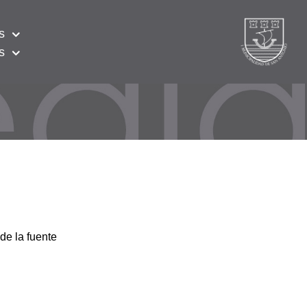
s
s
de la fuente