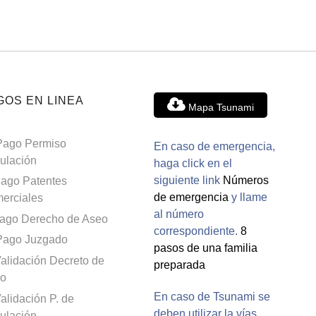
GOS EN LINEA
Mapa Tsunami
Pago Permiso
En caso de emergencia,
culación
haga click en el
siguiente link
Números
ago Patentes
de emergencia
y llame
erciales
al número
ago Derecho de Aseo
correspondiente.
8
Pago Juzgado
pasos de una familia
alidación Decreto de
preparada
o
En caso de Tsunami se
alidación P. de
deben utilizar la vías
culación