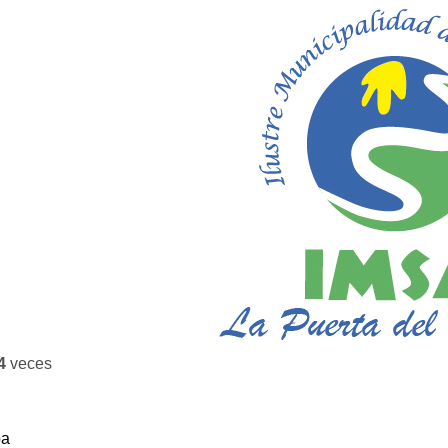
4
veces
ba