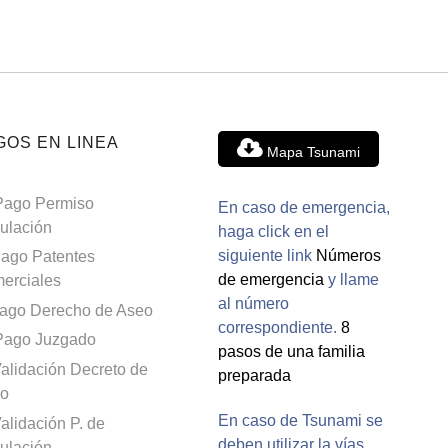
GOS EN LINEA
Mapa Tsunami
Pago Permiso
En caso de emergencia,
culación
haga click en el
siguiente link
Números
ago Patentes
de emergencia
y llame
erciales
al número
ago Derecho de Aseo
correspondiente.
8
Pago Juzgado
pasos de una familia
alidación Decreto de
preparada
o
En caso de Tsunami se
alidación P. de
deben utilizar la vías
culación