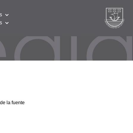
s
s
de la fuente