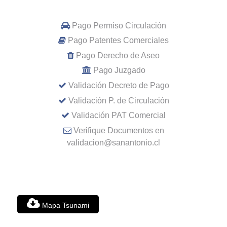
Pago Permiso Circulación
Pago Patentes Comerciales
Pago Derecho de Aseo
Pago Juzgado
Validación Decreto de Pago
Validación P. de Circulación
Validación PAT Comercial
Verifique Documentos en
validacion@sanantonio.cl
Mapa Tsunami