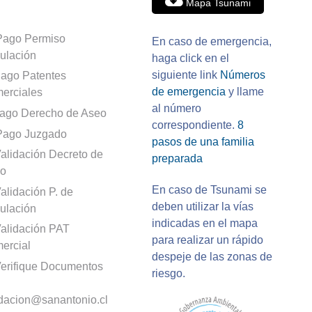
Mapa Tsunami
Pago Permiso
En caso de emergencia,
culación
haga click en el
siguiente link
Números
ago Patentes
de emergencia
y llame
erciales
al número
ago Derecho de Aseo
correspondiente.
8
Pago Juzgado
pasos de una familia
alidación Decreto de
preparada
o
En caso de Tsunami se
alidación P. de
deben utilizar la vías
culación
indicadas en el mapa
alidación PAT
para realizar un rápido
ercial
despeje de las zonas de
erifique Documentos
riesgo.
idacion@sanantonio.cl