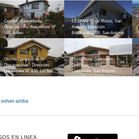
Cesfam, Baquedano;
CESFAM 30 de Marzo, San
Dirección: Av. Baquedano Nº
Antonio, Dirección:
581, llolleo
Brockman 1700, San Antonio
Oficina Comunal de la
Posta Rural Cuncumén,
Discapacidad , Dirección:
Dirección: G-814,
Los Cisnes N° 435, Llo lleo.
Cuncumén, San Antonio
volver arriba
GOS EN LINEA