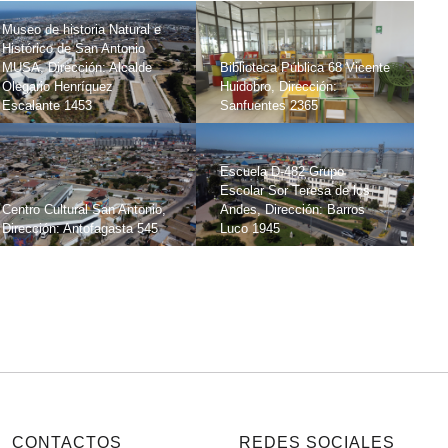
Museo de historia Natural e
Histórico de San Antonio
MUSA, Dirección: Alcalde
Biblioteca Pública 68 Vicente
Olegario Henríquez
Huidobro, Dirección:
Escalante 1453
Sanfuentes 2365
Escuela D-482 Grupo
Escolar Sor Teresa de los
Centro Cultural San Antonio,
Andes, Dirección: Barros
Dirección: Antofagasta 545
Luco 1945
CONTACTOS
REDES SOCIALES