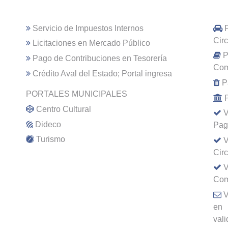
Servicio de Impuestos Internos
Cir
Licitaciones en Mercado Público
P
Pago de Contribuciones en Tesorería
Com
Crédito Aval del Estado; Portal ingresa
P
PORTALES MUNICIPALES
Centro Cultural
V
Dideco
Pag
Turismo
V
Cir
V
Com
V
en
val