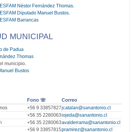
l CESFAM Néstor Fernández Thomas.
 CESFAM Diputado Manuel Bustos.
 CESFAM Barrancas
UD MUNICIPAL
io de Padua
ernández Thomas
l municipio.
 Manuel Bustos
Fono ☏
Correo
nos
+56 9 33857827
jcatalan@sanantonio.cl
+56 35 2280063
iojeda@sanantonio.cl
n
+56 35 2280063
avalderrama@sanantonio.cl
+56 9 33857815
pramirez@sanantonio.cl