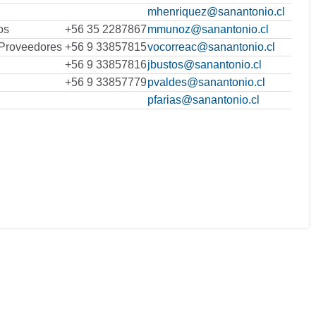
mhenriquez@sanantonio.cl
os
+56 35 2287867
mmunoz@sanantonio.cl
 Proveedores
+56 9 33857815
vocorreac@sanantonio.cl
+56 9 33857816
jbustos@sanantonio.cl
+56 9 33857779
pvaldes@sanantonio.cl
pfarias@sanantonio.cl