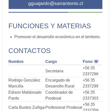
gguajardo@sanantonio.cl
FUNCIONES Y MATERIAS
Promover el desarrollo económico en el territorio.
CONTACTOS
Nombre
Cargo
Fono ☏
+56 35
Secretaria
2337296
Rodrigo González
Encargado de
+56 35
Mancilla
Desarrollo Rural
2337299
Edixon Maldonado
Coordinador de
+56 35
Pardo
Prodesal
2337303
+56 35
Carla Bustos Zuñiga
Profesional Prodesal
2337359