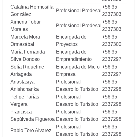
Catalina Hermosilla
+56 35
Profesional Prodesal
González
2337303
Ximena Tobar
+56 35
Profesional Prodesal
Morales
2337303
Marcela Mora
Encargada de
+56 35
Ormazábal
Proyectos
2337300
María Fernanda
Encargada de
+56 35
Silva Donoso
Emprendimiento
2337297
Sofía Riquelme
Encargada de Micro
+56 35
Arriagada
Empresa
2337297
Anastasiya
Profesional
+56 35
Anishchanka
Desarrollo Turístico
2337298
Felipe Farías
Profesional
+56 35
Vergara
Desarrollo Turístico
2337298
Francisca
Profesional
+56 35
Sepúlveda Figueroa
Desarrollo Turístico
2337298
Profesional
+56 35
Pablo Toro Alvarez
Desarrollo Turístico
2337298