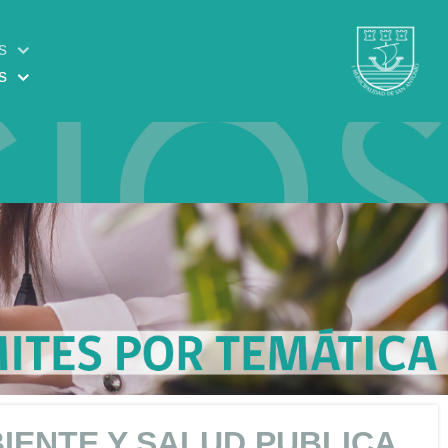
s
s
IENTE Y SALUD PUBLICA