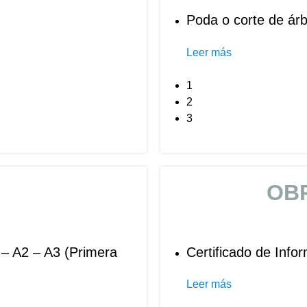
Poda o corte de árb
Leer más
1
2
3
OB
 – A2 – A3 (Primera
Certificado de Info
Leer más