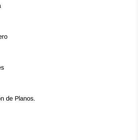
a
ero
es
ón de Planos.