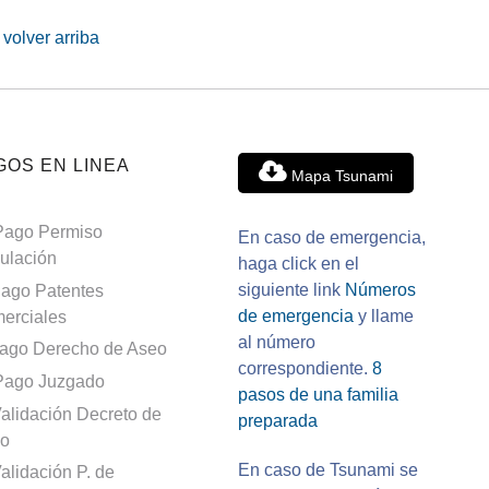
volver arriba
GOS EN LINEA
Mapa Tsunami
Pago Permiso
En caso de emergencia,
culación
haga click en el
siguiente link
Números
ago Patentes
de emergencia
y llame
erciales
al número
ago Derecho de Aseo
correspondiente.
8
Pago Juzgado
pasos de una familia
alidación Decreto de
preparada
o
En caso de Tsunami se
alidación P. de