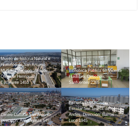
Museo de historia Natural e
Histórico de San Antonio
MUSA, Dirección: Alcalde
Biblioteca Pública 68 Vicente
Olegario Henríquez
Huidobro, Dirección:
Escalante 1453
Sanfuentes 2365
Escuela D-482 Grupo
Escolar Sor Teresa de los
Centro Cultural San Antonio,
Andes, Dirección: Barros
Dirección: Antofagasta 545
Luco 1945