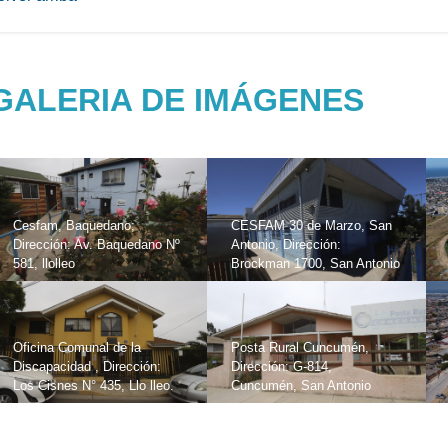
GALERIA DE IMÁGENES
Cesfam, Baquedano;
CESFAM 30 de Marzo, San
Dirección: Av. Baquedano Nº
Antonio, Dirección:
581, llolleo
Brockman 1700, San Antonio
Oficina Comunal de la
Posta Rural Cuncumén,
Discapacidad , Dirección:
Dirección: G-814,
Los Cisnes N° 435, Llo lleo.
Cuncumén, San Antonio