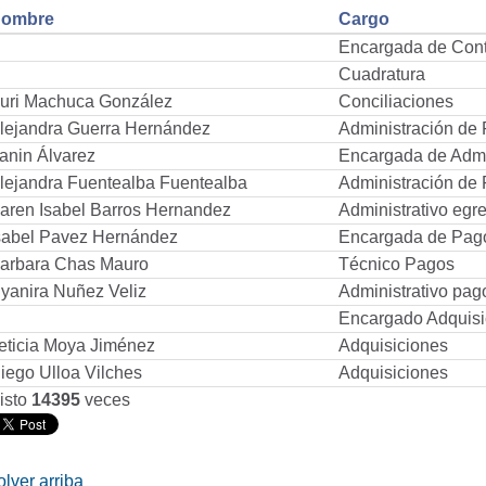
ombre
Cargo
Encargada de Cont
Cuadratura
uri Machuca González
Conciliaciones
lejandra Guerra Hernández
Administración de
anin Álvarez
Encargada de Admi
lejandra Fuentealba Fuentealba
Administración de
aren Isabel Barros Hernandez
Administrativo egr
sabel Pavez Hernández
Encargada de Pag
arbara Chas Mauro
Técnico Pagos
yanira Nuñez Veliz
Administrativo pag
Encargado Adquisi
eticia Moya Jiménez
Adquisiciones
iego Ulloa Vilches
Adquisiciones
isto
14395
veces
olver arriba