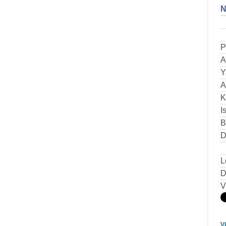
N
P
A
Y
A
K
I
B
D
L
D
V
v